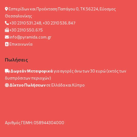
Εσπερίδων και Προέκταση Παπάγου 0, ΤΚ 56224, Εύοσμος
Θεσσαλονίκης
+30 2310 531.248, +30 2310 536.847
+30 2310 550.675
info@pyramida.com.gr
Επικοινωνία
Πωλήσεις
Δωρεάν Μεταφορικά
για αγορές άνω των 30 ευρώ (εκτός των
δυσπρόσιτων περιοχών)
Δίκτυο Πωλήσεων
σε Ελλάδα και Κύπρο
Αριθμός ΓΕΜΗ: 058944304000