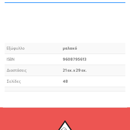
Περιγραφή προϊόντος
Τεχνικά χαρακτηριστικά
Εξώφυλλο
μαλακό
ISBN
9608795613
Διαστάσεις
21 εκ. x 29 εκ.
Σελίδες
48