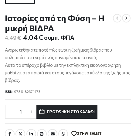
Ιστορίες από τη Φύση – Η
μικρή ΒΙΔΡΑ
Original
Η
4.04
€
συμπ. ΦΠΑ
4.49
€
price
τρέχουσα
was:
τιμή
Αναρωτηθήκατε ποτέ πώς είναι η ζωή μιας βίδρας που
4.49 €.
είναι:
κολυμπάει στα νερά ενός παγωμένου ωκεανού;
4.04 €.
Αυτό το υπέροχο βιβλίο με την εκπληκτική εικονογράφηση
μαθαίνει στα παιδιά και στους μεγάλους το κύκλο της ζωής μιας
βίδρας.
ISBN:
9786182371473
ΠΡΟΣΘΉΚΗ ΣΤΟ ΚΑΛΆΘΙ
ΣΤΗ WISHLIST