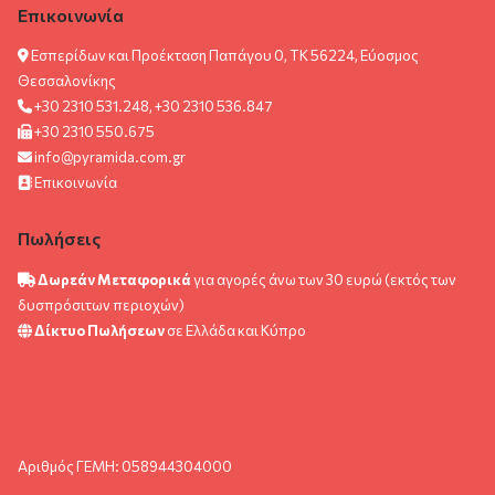
Επικοινωνία
Εσπερίδων και Προέκταση Παπάγου 0, ΤΚ 56224, Εύοσμος
Θεσσαλονίκης
+30 2310 531.248, +30 2310 536.847
+30 2310 550.675
info@pyramida.com.gr
Επικοινωνία
Πωλήσεις
Δωρεάν Μεταφορικά
για αγορές άνω των 30 ευρώ (εκτός των
δυσπρόσιτων περιοχών)
Δίκτυο Πωλήσεων
σε Ελλάδα και Κύπρο
Αριθμός ΓΕΜΗ: 058944304000