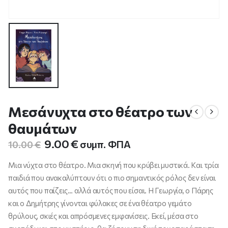
Μεσάνυχτα στο θέατρο των
θαυμάτων
Original
Η
9.00
€
συμπ. ΦΠΑ
10.00
€
price
τρέχουσα
was:
τιμή
Μια νύχτα στο θέατρο. Μια σκηνή που κρύβει μυστικά. Και τρία
10.00 €.
είναι:
παιδιά που ανακαλύπτουν ότι ο πιο σημαντικός ρόλος δεν είναι
9.00 €.
αυτός που παίζεις… αλλά αυτός που είσαι. Η Γεωργία, ο Πάρης
και ο Δημήτρης γίνονται φύλακες σε ένα θέατρο γεμάτο
θρύλους, σκιές και απρόσμενες εμφανίσεις. Εκεί, μέσα στο