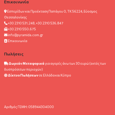
Επικοινωνία
Εσπερίδων και Προέκταση Παπάγου 0, ΤΚ 56224, Εύοσμος
Θεσσαλονίκης
+30 2310 531.248, +30 2310 536.847
+30 2310 550.675
info@pyramida.com.gr
Επικοινωνία
Πωλήσεις
Δωρεάν Μεταφορικά
για αγορές άνω των 30 ευρώ (εκτός των
δυσπρόσιτων περιοχών)
Δίκτυο Πωλήσεων
σε Ελλάδα και Κύπρο
Αριθμός ΓΕΜΗ: 058944304000