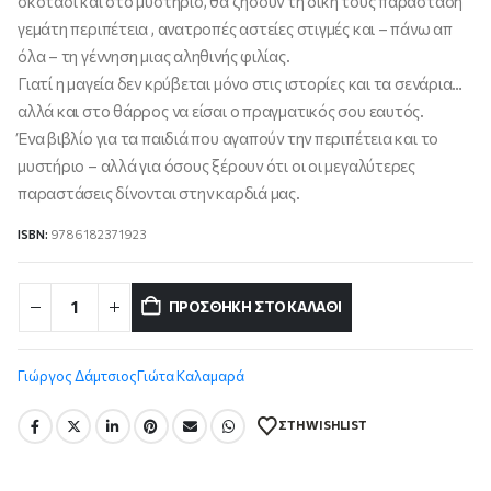
σκοτάδι και στο μυστήριο, θα ζήσουν τη δική τους παράσταση
γεμάτη περιπέτεια , ανατροπές αστείες στιγμές και – πάνω απ
όλα – τη γέννηση μιας αληθινής φιλίας.
Γιατί η μαγεία δεν κρύβεται μόνο στις ιστορίες και τα σενάρια…
αλλά και στο θάρρος να είσαι ο πραγματικός σου εαυτός.
Ένα βιβλίο για τα παιδιά που αγαπούν την περιπέτεια και το
μυστήριο – αλλά για όσους ξέρουν ότι οι οι μεγαλύτερες
παραστάσεις δίνονται στην καρδιά μας.
ISBN:
9786182371923
ΠΡΟΣΘΉΚΗ ΣΤΟ ΚΑΛΆΘΙ
Γιώργος Δάμτσιος
Γιώτα Καλαμαρά
ΣΤΗ WISHLIST