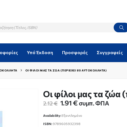
λοφορίες
Υπό Έκδοση
Προσφορές
Συγγραφείς
ΤΟΚΌΛΛΗΤΑ
ΟΙ ΦΊΛΟΙ ΜΑΣ ΤΑ ΖΏΑ (ΠΕΡΙΈΧΕΙ 80 ΑΥΤΟΚΌΛΛΗΤΑ)
Οι φίλοι μας τα ζώα 
Original
Η
1.91
€
συμπ. ΦΠΑ
2.12
€
price
τρέχουσα
was:
τιμή
Availability:
Εξαντλημένο
2.12 €.
είναι:
ISBN:
9789605932398