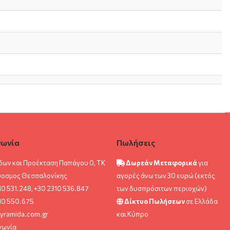
νωνία
Πωλήσεις
δων και Προέκταση Παπάγου 0, ΤΚ
Δωρεάν Μεταφορικά
για
ύοσμος Θεσσαλονίκης
αγορές άνω των 30 ευρώ (εκτός
10 531.248, +30 2310 536.847
των δυσπρόσιτων περιοχών)
10 550.675
Δίκτυο Πωλήσεων
σε Ελλάδα
yramida.com.gr
και Κύπρο
νωνία