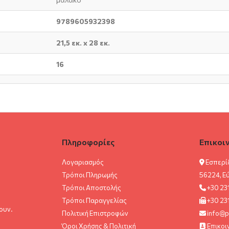
9789605932398
21,5 εκ. x 28 εκ.
16
Πληροφορίες
Επικοι
Λογαριασμός
Εσπερί
Τρόποι Πληρωμής
56224, Ε
Τρόποι Αποστολής
+30 23
Τρόποι Παραγγελίας
+30 23
ουν.
Πολιτική Επιστροφών
info@p
Όροι Χρήσης & Πολιτική
Επικοι