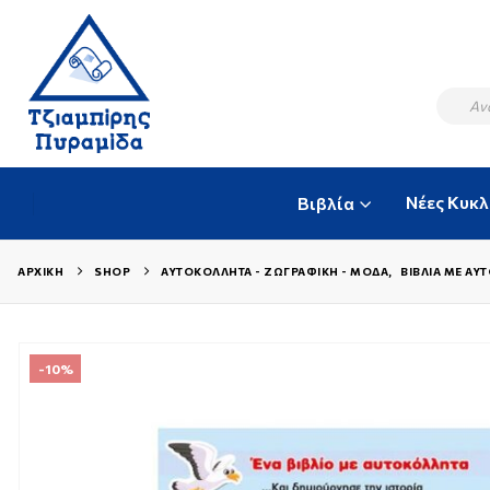
Νέες Κυκ
Βιβλία
ΑΡΧΙΚΉ
SHOP
ΑΥΤΟΚΌΛΛΗΤΑ - ΖΩΓΡΑΦΙΚΉ - ΜΌΔΑ
,
ΒΙΒΛΊΑ ΜΕ ΑΥ
-10%