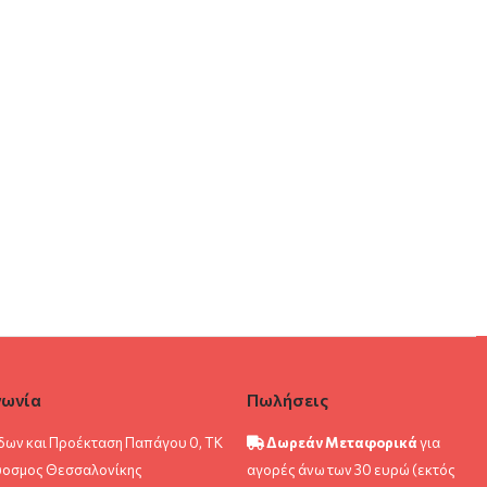
νωνία
Πωλήσεις
δων και Προέκταση Παπάγου 0, ΤΚ
Δωρεάν Μεταφορικά
για
ύοσμος Θεσσαλονίκης
αγορές άνω των 30 ευρώ (εκτός