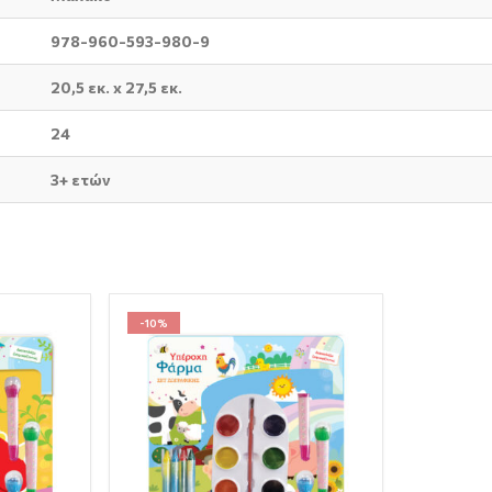
978-960-593-980-9
20,5 εκ. x 27,5 εκ.
24
3+ ετών
-10%