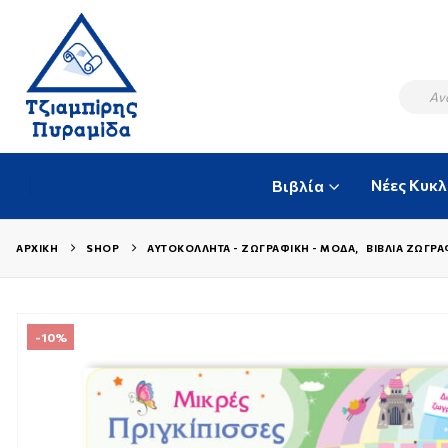
Νέες Κυκ
Βιβλία
ΑΡΧΙΚΉ
SHOP
ΑΥΤΟΚΌΛΛΗΤΑ - ΖΩΓΡΑΦΙΚΉ - ΜΌΔΑ
,
ΒΙΒΛΊΑ ΖΩΓΡΑ
-10%