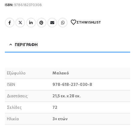
ISBN:
9786182370308
ΣΤΗ WISHLIST
ΠΕΡΙΓΡΑΦΉ
Εξώφυλλο
Μαλακό
ISBN
978-618-237-030-8
Διαστάσεις
21,5 εκ. x 28 εκ.
Σελίδες
72
Ηλικία
3+ ετών