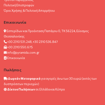
Πολιτική Επιστροφών
Όροι Χρήσης & Πολιτική Aπορρήτου
Επικοινωνία
Εσπερίδων και Προέκταση Παπάγου 0, ΤΚ 56224, Εύοσμος
Θεσσαλονίκης
+30 2310 531.248, +30 2310 536.847
+30 2310 550.675
info@pyramida.com.gr
Επικοινωνία
Πωλήσεις
Δωρεάν Μεταφορικά
για αγορές άνω των 30 ευρώ (εκτός των
δυσπρόσιτων περιοχών)
Δίκτυο Πωλήσεων
σε Ελλάδα και Κύπρο