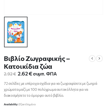
Βιβλίο Ζωγραφικής –
Κατοικίδια ζώα
Original
Η
2.62
€
συμπ. ΦΠΑ
2.92
€
price
τρέχουσα
was:
τιμή
72 σελίδες με υπέροχα σχέδια για να ζωγραφίσετε με ζωηρά
2.92 €.
είναι:
χρώματα μαζί με 100 πολύχρωμα αυτοκόλλητα για να
2.62 €.
διακοσμήσετε το όμορφο αυτό βιβλίο.
Availability:
Εξαντλημένο