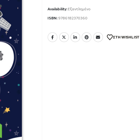
2.62 €.
Availability:
Εξαντλημένο
ISBN:
9786182370360
ΣΤΗ WISHLIST