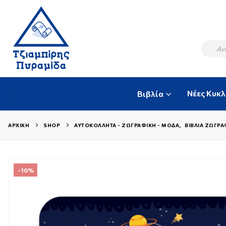
Νέες Κυκ
Βιβλία
ΑΡΧΙΚΉ
SHOP
ΑΥΤΟΚΌΛΛΗΤΑ - ΖΩΓΡΑΦΙΚΉ - ΜΌΔΑ
,
ΒΙΒΛΊΑ ΖΩΓΡΑ
-10%