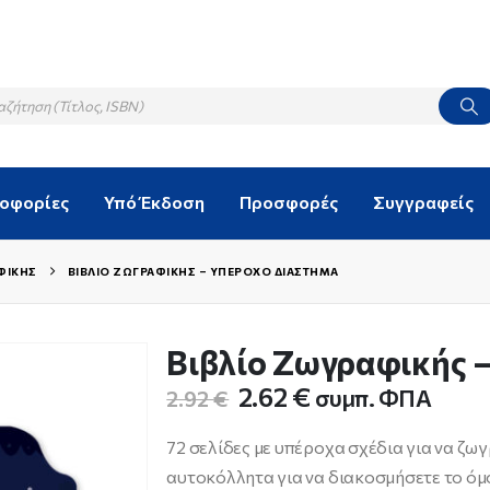
λοφορίες
Υπό Έκδοση
Προσφορές
Συγγραφείς
ΦΙΚΉΣ
ΒΙΒΛΊΟ ΖΩΓΡΑΦΙΚΉΣ – ΥΠΈΡΟΧΟ ΔΙΆΣΤΗΜΑ
Βιβλίο Ζωγραφικής 
Original
Η
2.62
€
συμπ. ΦΠΑ
2.92
€
price
τρέχουσα
was:
τιμή
72 σελίδες με υπέροχα σχέδια για να ζ
2.92 €.
είναι:
αυτοκόλλητα για να διακοσμήσετε το όμ