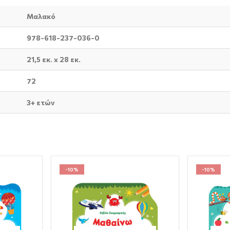
Μαλακό
978-618-237-036-0
21,5 εκ. x 28 εκ.
72
3+ ετών
-10%
-10%