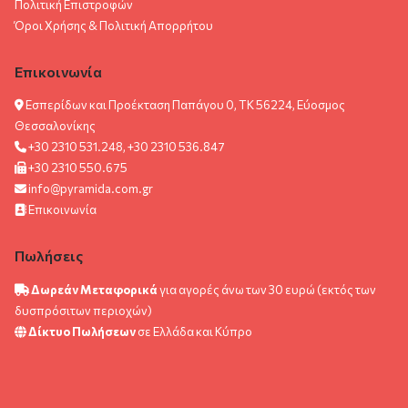
Πολιτική Επιστροφών
Όροι Χρήσης & Πολιτική Aπορρήτου
Επικοινωνία
Εσπερίδων και Προέκταση Παπάγου 0, ΤΚ 56224, Εύοσμος
Θεσσαλονίκης
+30 2310 531.248, +30 2310 536.847
+30 2310 550.675
info@pyramida.com.gr
Επικοινωνία
Πωλήσεις
Δωρεάν Μεταφορικά
για αγορές άνω των 30 ευρώ (εκτός των
δυσπρόσιτων περιοχών)
Δίκτυο Πωλήσεων
σε Ελλάδα και Κύπρο