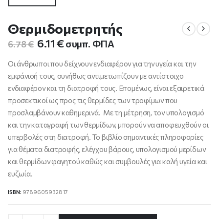
Θερμιδομετρητής
Original
Η
6.11
€
συμπ. ΦΠΑ
6.78
€
price
τρέχουσα
was:
τιμή
Οι άνθρωποι που δείχνουν ενδιαφέρον για την υγεία και την
6.78 €.
είναι:
εμφάνισή τους, συνήθως αντιμετωπίζουν με αντίστοιχο
6.11 €.
ενδιαφέρον και τη διατροφή τους. Επομένως, είναι εξαιρετικά
προσεκτικοί ως προς τις θερμίδες των τροφίμων που
προσλαμβάνουν καθημερινά. Με τη μέτρηση, τον υπολογισμό
και την καταγραφή των θερμίδων, μπορούν να αποφευχθούν οι
υπερβολές στη διατροφή. Το βιβλίο σημαντικές πληροφορίες
για θέματα διατροφής, ελέγχου βάρους, υπολογισμού μερίδων
και θερμίδων φαγητού καθώς και συμβουλές για καλή υγεία και
ευζωία.
ISBN:
9789605932817