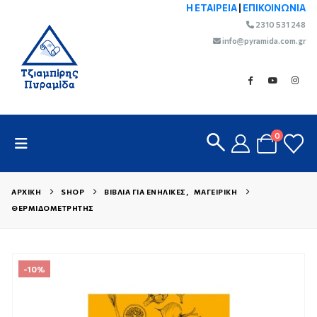
Η ΕΤΑΙΡΕΙΑ
|
ΕΠΙΚΟΙΝΩΝΙΑ
2310 531 248
info@pyramida.com.gr
0
ΑΡΧΙΚΉ
SHOP
ΒΙΒΛΊΑ ΓΙΑ ΕΝΉΛΙΚΕΣ
,
ΜΑΓΕΙΡΙΚΉ
ΘΕΡΜΙΔΟΜΕΤΡΗΤΉΣ
-10%