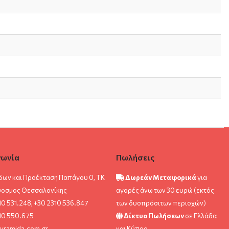
νωνία
Πωλήσεις
δων και Προέκταση Παπάγου 0, ΤΚ
Δωρεάν Μεταφορικά
για
ύοσμος Θεσσαλονίκης
αγορές άνω των 30 ευρώ (εκτός
10 531.248, +30 2310 536.847
των δυσπρόσιτων περιοχών)
10 550.675
Δίκτυο Πωλήσεων
σε Ελλάδα
yramida.com.gr
και Κύπρο