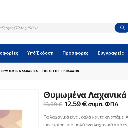
λοφορίες
Υπό Έκδοση
Προσφορές
Συγγραφείς
ΘΥΜΩΜΈΝΑ ΛΑΧΑΝΙΚΆ – ΣΏΣΤΕ ΤΟ ΠΕΡΙΒΆΛΛΟΝ!
Θυμωμένα Λαχανικά 
Original
Η
12.59
€
συμπ. ΦΠΑ
13.99
€
price
τρέχουσα
was:
τιμή
Τα λαχανικά είναι καλά και τα αγαπάμε
13.99 €.
είναι:
εκνευρίσει πιο πολύ ένα λαχανικό από έ