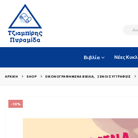
Νέες Κυκ
Βιβλία
ΑΡΧΙΚΉ
SHOP
ΕΙΚΟΝΟΓΡΑΦΗΜΈΝΑ ΒΙΒΛΊΑ
,
ΞΈΝΟΙ ΣΥΓΓΡΑΦΕΊΣ
-10%