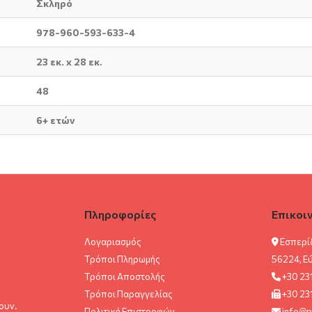
Σκληρό
978-960-593-633-4
23 εκ. x 28 εκ.
48
6+ ετών
Πληροφορίες
Επικοι
Λογαριασμός
Εσπερί
Τρόποι Πληρωμής
56224, Ε
Τρόποι Αποστολής
+30 23
Τρόποι Παραγγελίας
+30 23
ουν.
Πολιτική Επιστροφών
info@p