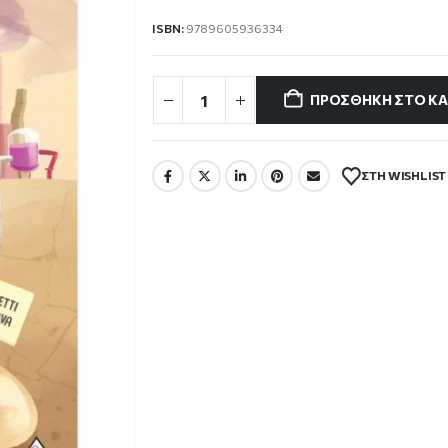
12.59 €.
ISBN:
9789605936334
ΠΡΟΣΘΉΚΗ ΣΤΟ ΚΑ
ΣΤΗ WISHLIST