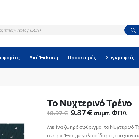
λοφορίες
Υπό Έκδοση
Προσφορές
Συγγραφείς
Το Νυχτερινό Τρένο
Original
Η
9.87
€
συμπ. ΦΠΑ
10.97
€
price
τρέχουσα
was:
τιμή
Με ένα ζωηρό σφύριγμα, το Νυχτερινό Τρ
10.97 €.
είναι:
όνειρα. Ένας μεγαλοπόδαρος του χιονιού