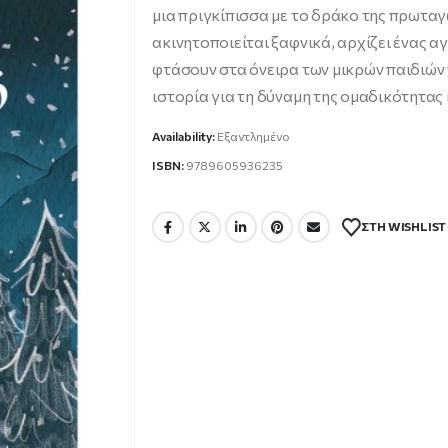
9.87 €.
μια πριγκίπισσα με το δράκο της πρωταγ
ακινητοποιείται ξαφνικά, αρχίζει ένας α
φτάσουν στα όνειρα των μικρών παιδιών 
ιστορία για τη δύναμη της ομαδικότητας 
Availability:
Εξαντλημένο
ISBN:
9789605936235
ΣΤΗ WISHLIST