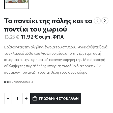
Το ποντίκι της πόλης και το
ποντίκι του χωριού
Original
Η
11.92
€
συμπ. ΦΠΑ
13.25
€
price
τρέχουσα
was:
τιμή
Βρίσκοντας την αληθινή έννοια του σπιτιού… Ανακαλύψτε ξανά
13.25 €.
είναι:
τον κλασικό μύθο του Αισώπου μέσα από την έμμετρη αυτή
11.92 €.
ιστορία και την ευρηματική εικονογράφησή της. Μία δροσερή
σύλληψη της παράλληλης ιστορίας των δύο διαφορετικών
ποντικών που αναζητούν τη θέση τους στον κόσμο.
ISBN:
9789605931131
ΠΡΟΣΘΉΚΗ ΣΤΟ ΚΑΛΆΘΙ