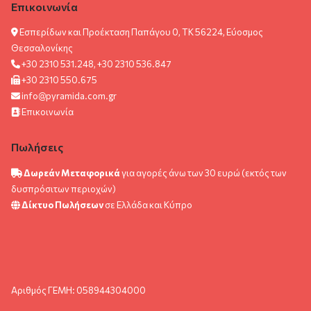
Επικοινωνία
Εσπερίδων και Προέκταση Παπάγου 0, ΤΚ 56224, Εύοσμος
Θεσσαλονίκης
+30 2310 531.248, +30 2310 536.847
+30 2310 550.675
info@pyramida.com.gr
Επικοινωνία
Πωλήσεις
Δωρεάν Μεταφορικά
για αγορές άνω των 30 ευρώ (εκτός των
δυσπρόσιτων περιοχών)
Δίκτυο Πωλήσεων
σε Ελλάδα και Κύπρο
Αριθμός ΓΕΜΗ: 058944304000