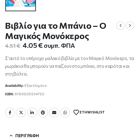
Βιβλίο για το Μπάνιο – Ο
Μαγικός Μονόκερος
Original
Η
4.05
€
συμπ. ΦΠΑ
4.51
€
price
τρέχουσα
was:
τιμή
Σ’αυτό το υπέροχο μαλακό βιβλίο με τον Μαγικό Μονόκερο, τα
4.51 €.
είναι:
μωράκια θα μπορούν να παίζουν στο μπάνιο, στο καρότσι και
4.05 €.
στη βόλτα.
Availability:
Εξαντλημένο
ISBN:
9789605934750
ΣΤΗ WISHLIST
ΠΕΡΙΓΡΑΦΉ