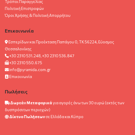
Τρόποι Παραγγελίας
Πολιτική Επιστροφών
Όροι Χρήσης & Πολιτική Aπορρήτου
Επικοινωνία
Εσπερίδων και Προέκταση Παπάγου 0, ΤΚ 56224, Εύοσμος
Θεσσαλονίκης
+30 2310 531.248, +30 2310 536.847
+30 2310 550.675
info@pyramida.com.gr
Επικοινωνία
Πωλήσεις
Δωρεάν Μεταφορικά
για αγορές άνω των 30 ευρώ (εκτός των
δυσπρόσιτων περιοχών)
Δίκτυο Πωλήσεων
σε Ελλάδα και Κύπρο