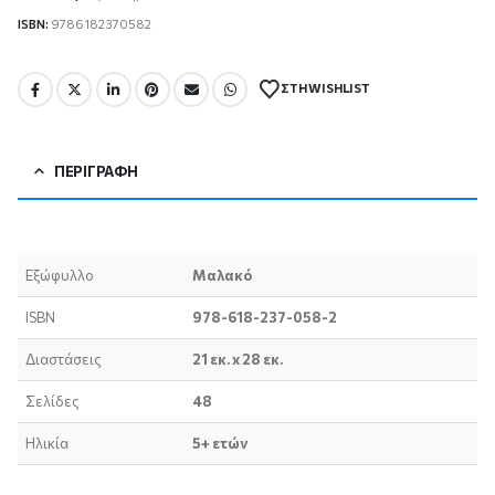
ISBN:
9786182370582
ΣΤΗ WISHLIST
ΠΕΡΙΓΡΑΦΉ
Εξώφυλλο
Μαλακό
ISBN
978-618-237-058-2
Διαστάσεις
21 εκ. x 28 εκ.
Σελίδες
48
Ηλικία
5+ ετών