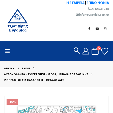
Η ΕΤΑΙΡΕΙΑ
|
ΕΠΙΚΟΙΝΩΝΙΑ
2310 531 248
info@pyramida.com.gr
0
ΑΡΧΙΚΉ
SHOP
ΑΥΤΟΚΌΛΛΗΤΑ - ΖΩΓΡΑΦΙΚΉ - ΜΌΔΑ
,
ΒΙΒΛΊΑ ΖΩΓΡΑΦΙΚΉΣ
ΖΩΓΡΑΦΙΚΉ ΓΙΑ ΧΑΛΆΡΩΣΗ – ΠΕΤΑΛΟΎΔΕΣ
-10%