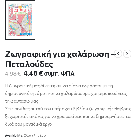
Ζωγραφική για χαλάρωση –
Πεταλούδες
Original
Η
4.48
€
συμπ. ΦΠΑ
4.98
€
price
τρέχουσα
was:
τιμή
Η ζωγραφική μας δίνει την ευκαιρία να εκφράσουμε τη
4.98 €.
είναι:
δημιουργικότητά μας και να χαλαρώσουμε, χρησιμοποιώντας
4.48 €.
τη φαντασία μας.
Στις σελίδες αυτού του υπέροχου βιβλίου ζωγραφικής θα βρεις
ξεχωριστές εικόνες για να χρωματίσεις και να δημιουργήσεις τα
δικά σου μοναδικά έργα.
Availability:
Εξαντλημένο