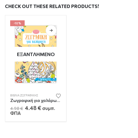
CHECK OUT THESE RELATED PRODUCTS!
-10%
ΕΞΑΝΤΛΗΜΈΝΟ
ΒΙΒΛΊΑ ΖΩΓΡΑΦΙΚΉΣ
Ζωγραφική για χαλάρωση – Μονόκεροι
Original
Η
4.48
€
συμπ.
4.98
€
price
τρέχουσα
ΦΠΑ
was:
τιμή
4.98 €.
είναι:
4.48 €.