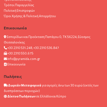
Τρόποι Παραγγελίας
Πολιτική Επιστροφών
Όροι Χρήσης & Πολιτική Aπορρήτου
Επικοινωνία
Εσπερίδων και Προέκταση Παπάγου 0, ΤΚ 56224, Εύοσμος
Θεσσαλονίκης
+30 2310 531.248, +30 2310 536.847
+30 2310 550.675
info@pyramida.com.gr
Επικοινωνία
Πωλήσεις
Δωρεάν Μεταφορικά
για αγορές άνω των 30 ευρώ (εκτός των
δυσπρόσιτων περιοχών)
Δίκτυο Πωλήσεων
σε Ελλάδα και Κύπρο