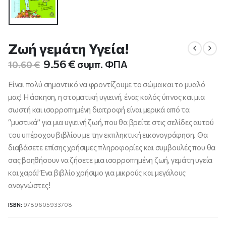
Ζωή γεμάτη Υγεία!
Original
Η
9.56
€
συμπ. ΦΠΑ
10.60
€
price
τρέχουσα
was:
τιμή
Είναι πολύ σημαντικό να φροντίζουμε το σώμα και το μυαλό
10.60 €.
είναι:
μας! Η άσκηση, η στοματική υγιεινή, ένας καλός ύπνος και μια
9.56 €.
σωστή και ισορροπημένη διατροφή είναι μερικά από τα
“μυστικά” για μια υγιεινή ζωή, που θα βρείτε στις σελίδες αυτού
του υπέροχου βιβλίου με την εκπληκτική εικονογράφηση. Θα
διαβάσετε επίσης χρήσιμες πληροφορίες και συμβουλές που θα
σας βοηθήσουν να ζήσετε μια ισορροπημένη ζωή, γεμάτη υγεία
και χαρά! Ένα βιβλίο χρήσιμο για μικρούς και μεγάλους
αναγνώστες!
ISBN:
9789605933708