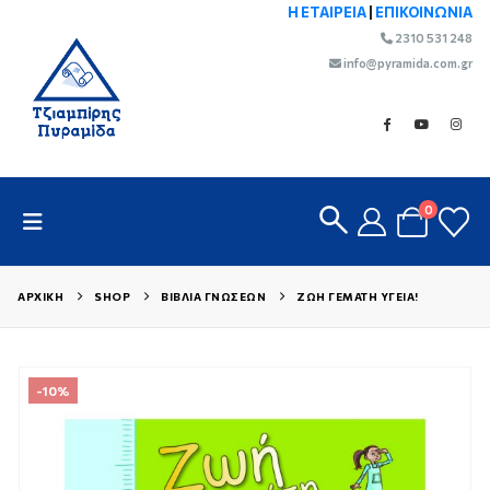
Η ΕΤΑΙΡΕΙΑ
|
ΕΠΙΚΟΙΝΩΝΙΑ
2310 531 248
info@pyramida.com.gr
0
ΑΡΧΙΚΉ
SHOP
ΒΙΒΛΊΑ ΓΝΏΣΕΩΝ
ΖΩΉ ΓΕΜΆΤΗ ΥΓΕΊΑ!
-10%