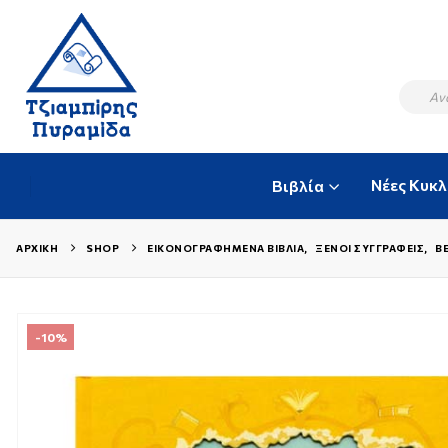
Νέες Κυκ
Βιβλία
ΑΡΧΙΚΉ
SHOP
ΕΙΚΟΝΟΓΡΑΦΗΜΈΝΑ ΒΙΒΛΊΑ
,
ΞΈΝΟΙ ΣΥΓΓΡΑΦΕΊΣ
,
BE
-10%