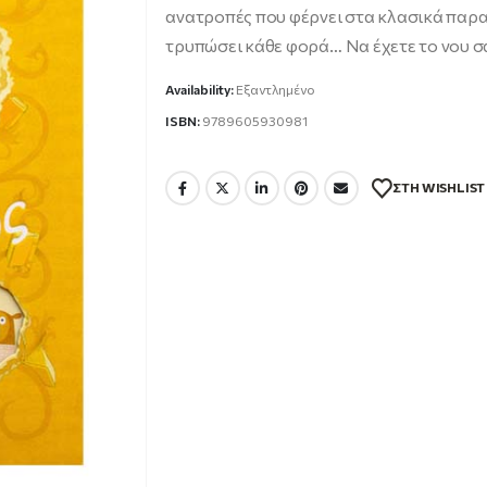
12.88 €.
ανατροπές που φέρνει στα κλασικά παραμύ
τρυπώσει κάθε φορά… Να έχετε το νου σα
Availability:
Εξαντλημένο
ISBN:
9789605930981
ΣΤΗ WISHLIST