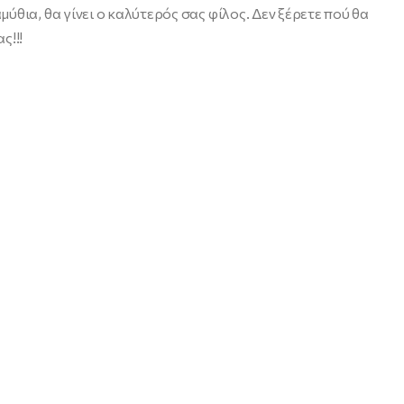
θια, θα γίνει ο καλύτερός σας φίλος. Δεν ξέρετε πού θα
ς!!!