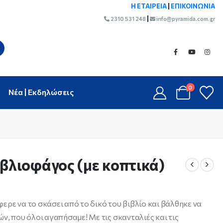
Η ΕΤΑΙΡΕΙΑ
|
ΕΠΙΚΟΙΝΩΝΙΑ
|
2310 531 248
info@pyramida.com.gr
0
Νέα | Εκδηλώσεις
ιβλιοφάγος (με κοπτικά)
ερε να το σκάσει από το δικό του βιβλίο και βάλθηκε να
ν, που όλοι αγαπήσαμε! Με τις σκανταλιές και τις