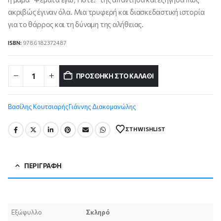
ακριβώς έγιναν όλα. Μια τρυφερή και διασκεδαστική ιστορία
για το θάρρος και τη δύναμη της αλήθειας.
ISBN:
9786182372487
ΠΡΟΣΘΉΚΗ ΣΤΟ ΚΑΛΆΘΙ
Βασίλης Κουτσιαρής
Γιάννης Διακομανώλης
ΣΤΗ WISHLIST
ΠΕΡΙΓΡΑΦΉ
Εξώφυλλο
Σκληρό