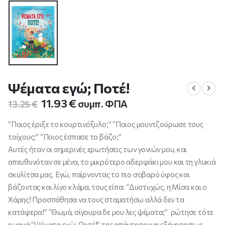
Ψέματα εγώ; Ποτέ!
Original
Η
11.93
€
συμπ. ΦΠΑ
13.25
€
price
τρέχουσα
was:
τιμή
“Ποιος έριξε το κουρτινόξυλο;” “Ποιος μουντζούρωσε τους
13.25 €.
είναι:
τοίχους;” “Ποιος έσπασε το βάζο;”
11.93 €.
Αυτές ήταν οι σημερινές ερωτήσεις των γονιών μου, και
απευθυνόταν σε μένα, το μικρότερο αδερφάκι μου και τη γλυκιά
σκυλίτσα μας. Εγώ, παίρνοντας το πιο σοβαρό ύφος και
βάζοντας και λίγο κλάμα, τους είπα: “Δυστυχώς, η Μίσα και ο
Χάρης! Προσπάθησα να τους σταματήσω αλλά δεν τα
κατάφερα!” “Θωμά, σίγουρα δε μου λες ψέματα;” ρώτησε τότε
η μαμά “Ψέματα εγώ; Ποτέ!” της απάντησα και εξήγησα πως