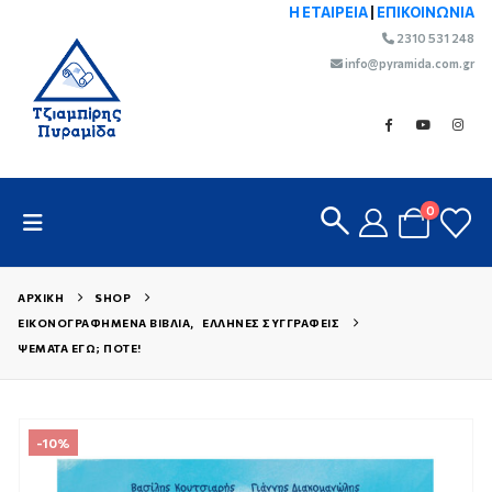
Η ΕΤΑΙΡΕΙΑ
|
ΕΠΙΚΟΙΝΩΝΙΑ
2310 531 248
info@pyramida.com.gr
0
ΑΡΧΙΚΉ
SHOP
ΕΙΚΟΝΟΓΡΑΦΗΜΈΝΑ ΒΙΒΛΊΑ
,
ΈΛΛΗΝΕΣ ΣΥΓΓΡΑΦΕΊΣ
ΨΈΜΑΤΑ ΕΓΏ; ΠΟΤΈ!
-10%