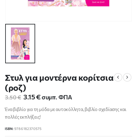
Στυλ για μοντέρνα κορίτσια
(ροζ)
Original
Η
3.15
€
συμπ. ΦΠΑ
3.50
€
price
τρέχουσα
was:
τιμή
Ένα βιβλίο για τη μόδα με αυτοκόλλητα, βιβλίο σχεδίασης και
3.50 €.
είναι:
πολλές εκπλήξεις!
3.15 €.
ISBN:
9786182370575