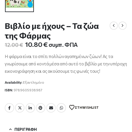
Βιβλίο με ήχους – Τα ζώα
της Φάρμας
Original
Η
10.80
€
συμπ. ΦΠΑ
12.00
€
price
τρέχουσα
was:
τιμή
Η φάρμα είναι το σπίτι πολλών αγαπημένων ζώων! Ας τα
12.00 €.
είναι:
γνωρίσουμε από κοντά μέσα από αυτό το βιβλίο με την υπέροχη
10.80 €.
εικονογράφηση και ας ακούσουμε τις φωνές τους!
Availability:
Εξαντλημένο
ISBN:
9789605938987
ΣΤΗ WISHLIST
ΠΕΡΙΓΡΑΦΉ