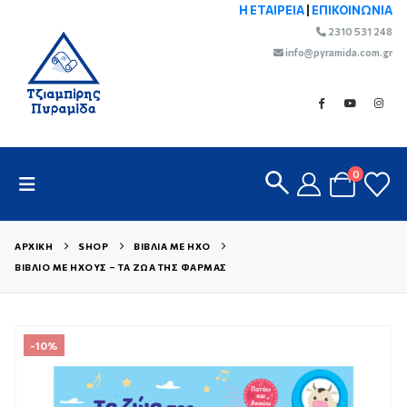
Η ΕΤΑΙΡΕΙΑ
|
ΕΠΙΚΟΙΝΩΝΙΑ
2310 531 248
info@pyramida.com.gr
0
ΑΡΧΙΚΉ
SHOP
ΒΙΒΛΊΑ ΜΕ ΉΧΟ
ΒΙΒΛΊΟ ΜΕ ΉΧΟΥΣ – ΤΑ ΖΏΑ ΤΗΣ ΦΆΡΜΑΣ
-10%